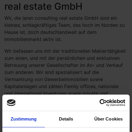
real estate GmbH
Wir, die laren consulting real estate GmbH sind ein
kleines, schlagkräftiges Team, das hoch im Norden zu
Hause ist, doch deutschlandweit auf dem
Immobilienmarkt aktiv ist.
Wir befassen uns mit der traditionellen Maklertätigkeit
zum einen, und mit der persönlichen und exklusiven
Betreuung unserer Gesellschafter im An- und Verkauf
zum anderen. Wir sind spezialisiert auf die
Vermarktung von Gewerbeimmobilien sowie
Kapitalanlagen und zählen Family offices, nationale
und international Investoren sowie private und
institutionelle Mietinteressenten zu unseren
Stammkunden.
Wir legen viel Wert auf die Zusammenführung der
Zustimmung
Details
Über Cookies
Parteien auch auf einer Ebene, die weit über die reine