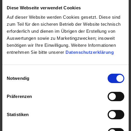
Maklertätigkeit hinausgeht. Dabei spielt unser
Diese Webseite verwendet Cookies
weitreichendes Netzwerk eine große Rolle.
Auf dieser Website werden Cookies gesetzt. Diese sind
Gewerbeimmobilien
zum Teil für den sicheren Betrieb der Website technisch
erforderlich und dienen im Übrigen der Erstellung von
Gewerbeimmobilien zu vermieten ist nicht mit der
Auswertungen sowie zu Marketingzwecken; insoweit
Vermietung einer privaten Wohnung zu vergleichen. Sie
benötigen wir Ihre Einwilligung. Weitere Informationen
brauchen viel Erfahrung, um sich durch die
entnehmen Sie bitte unserer
Datenschutzerklärung
Besonderheiten zu kämpfen. Wir, die laren consulting
real estate GmbH, sind spezialisiert auf komplizierte
Sonderfälle und steht Ihnen als kompetenter Partner
Einwilligungsauswahl
im Kieler Stadtgebiet zur Seite.
Notwendig
Weiterlesen …
Präferenzen
Kapitalanlagen
Die Zinsen sind niedrig, Häuser, Wohnungen und
Statistiken
gewerbliche Immobilien gelten nicht nur als
wertbeständige Kapitalanlagen, sondern